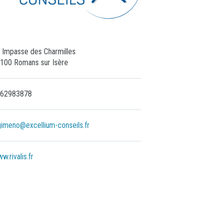
 Impasse des Charmilles
100 Romans sur Isère
62983878
gimeno@excellium-conseils.fr
w.rivalis.fr