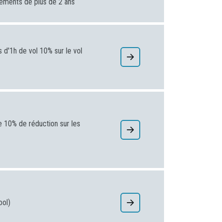
ogements de plus de 2 ans
d'1h de vol 10% sur le vol
e 10% de réduction sur les
ool)