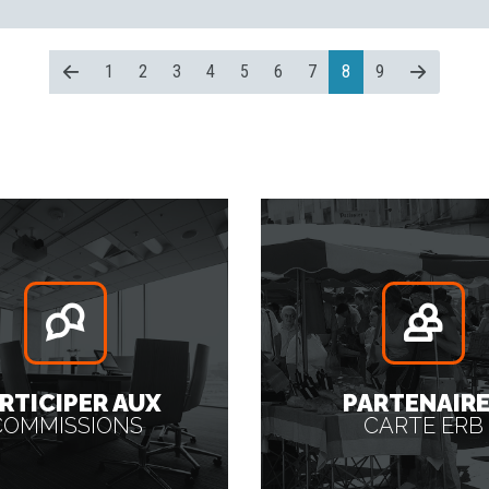
1
2
3
4
5
6
7
8
9
RTICIPER AUX
PARTENAIR
COMMISSIONS
CARTE ERB