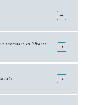
ur la monture solaire (offre non
rte durée