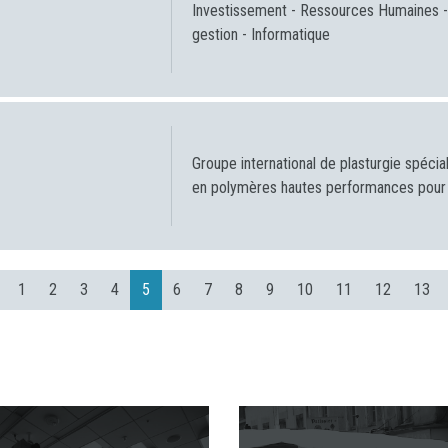
Investissement - Ressources Humaines - 
gestion - Informatique
Groupe international de plasturgie spécial
en polymères hautes performances pour t
1
2
3
4
5
6
7
8
9
10
11
12
13